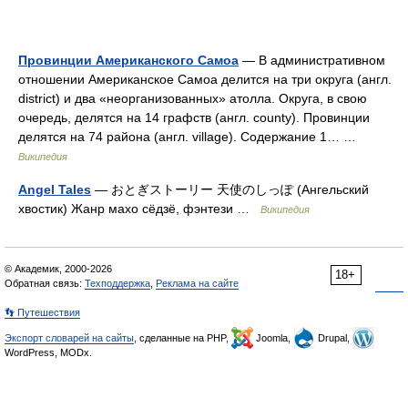
Провинции Американского Самоа
— В административном
отношении Американское Самоа делится на три округа (англ.
district) и два «неорганизованных» атолла. Округа, в свою
очередь, делятся на 14 графств (англ. county). Провинции
делятся на 74 района (англ. village). Содержание 1… …
Википедия
Angel Tales
— おとぎストーリー 天使のしっぽ (Ангельский
хвостик) Жанр махо сёдзё, фэнтези …
Википедия
© Академик, 2000-2026
18+
Обратная связь:
Техподдержка
,
Реклама на сайте
👣 Путешествия
Экспорт словарей на сайты
, сделанные на PHP,
Joomla,
Drupal,
WordPress, MODx.