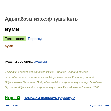
Адыгабзэм изэхэф гущыIалъ
ауми
Толкование
Перевод
ауми
гущыIэгъус
еплъ.
аущтми
Толковый словарь адыгейского языка. - Майкоп, издание второе,
переработанное.
.
Составители Абдул Ахмедович Хатанов, Зайнаб
Ибрагимовна Керашева. Под редакцией докт. филол. наук, проф. Ачердана
Нуховича Абрегова, докт. филол. наук Нуха Туркубиевича Гишева.
.
2006
.
Игры ⚽
Поможем написать курсовую
ауи
аущтми